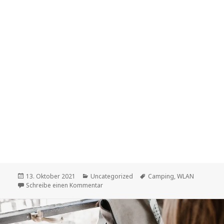
Veröffentlicht
Kategorien
Schlagwörter
13. Oktober 2021
Uncategorized
Camping
,
WLAN
am
zu WLAN beim Camping – ganz einfach!
Schreibe einen Kommentar