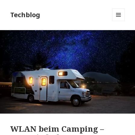
Techblog
MENÜ
UND
WIDGETS
WLAN beim Camping –