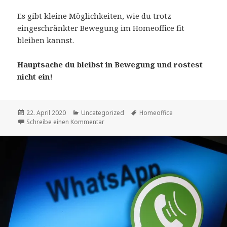
Es gibt kleine Möglichkeiten, wie du trotz
eingeschränkter Bewegung im Homeoffice fit
bleiben kannst.
Hauptsache du bleibst in Bewegung und rostest
nicht ein!
Veröffentlicht
Kategorien
Schlagwörter
22. April 2020
Uncategorized
Homeoffice
am
zu Fit im Homeoffice
Schreibe einen Kommentar