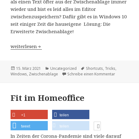
als einen Text öfter aus der Zwischenablage immer
wieder und bist es leid alles im Editor
zwischenzuspeichern? Dafür gibt es in Windows 10
seit einiger Zeit die hauseigene Lösung: Die
Erweiterte Zwischenablage!
Erweiterte Zwischenablage für Windows 10
weiterlesen
Veröffentlicht
Kategorien
Schlagwörter
15. März 2021
Uncategorized
Shortcuts
,
Tricks
,
am
zu Erweitert
Windows
,
Zwischenablage
Schreibe einen Kommentar
Fit im Homeoffice
+1
teilen
tweet
teilen
In Zeiten der Corona-Pandemie sind viele darauf