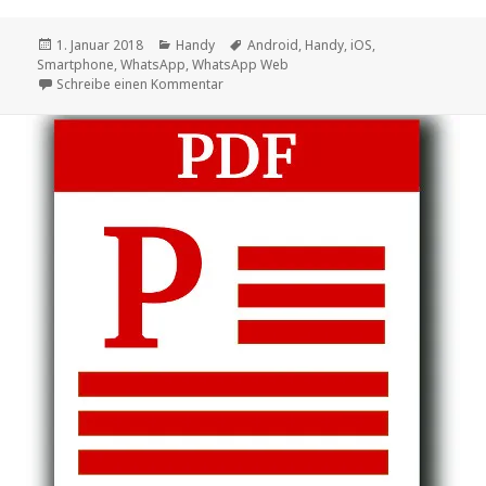
Veröffentlicht
Kategorien
Schlagwörter
1. Januar 2018
Handy
Android
,
Handy
,
iOS
,
am
Smartphone
,
WhatsApp
,
WhatsApp Web
zu WhatsApp Web – Whatsapp auf dem C
Schreibe einen Kommentar