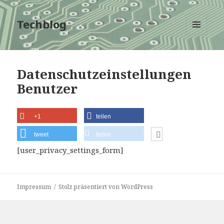
Techblog
MENÜ
UND
WIDGETS
Datenschutzeinstellungen
Benutzer
+1
teilen
tweet
teilen
[user_privacy_settings_form]
Impressum
Stolz präsentiert von WordPress