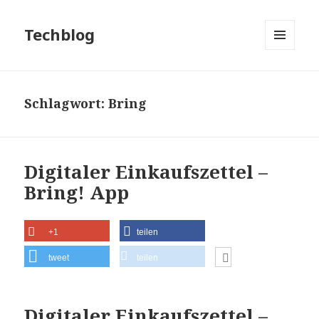
Techblog
MENÜ
UND
WIDGETS
Schlagwort:
Bring
Digitaler Einkaufszettel –
Bring! App
+1
teilen
tweet
teilen
Digitaler Einkaufszettel –