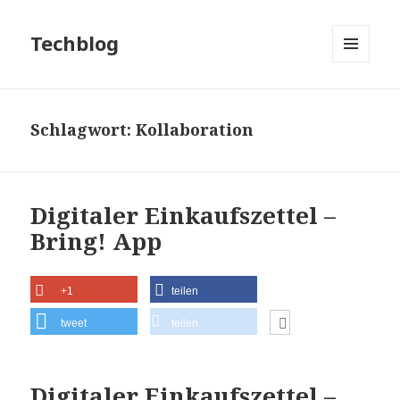
Techblog
MENÜ
UND
WIDGETS
Schlagwort:
Kollaboration
Digitaler Einkaufszettel –
Bring! App
+1
teilen
tweet
teilen
Digitaler Einkaufszettel –